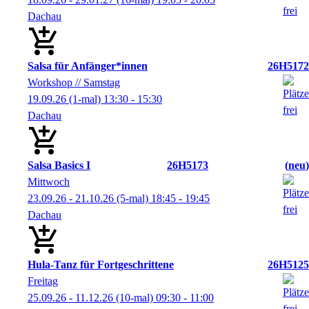
Dachau
Salsa für Anfänger*innen
26H5172
Workshop // Samstag
19.09.26
(1-mal)
13:30
- 15:30
Dachau
Salsa Basics I
26H5173
neu
Mittwoch
23.09.26 - 21.10.26
(5-mal)
18:45
- 19:45
Dachau
Hula-Tanz für Fortgeschrittene
26H5125
Freitag
25.09.26 - 11.12.26
(10-mal)
09:30
- 11:00