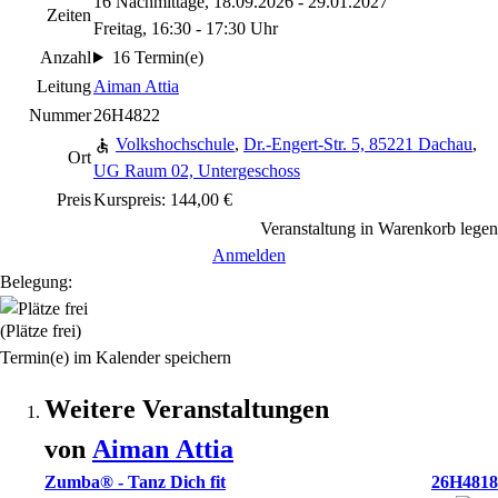
16 Nachmittage, 18.09.2026 - 29.01.2027
Zeiten
Freitag, 16:30 - 17:30 Uhr
Anzahl
16 Termin(e)
Leitung
Aiman Attia
Nummer
26H4822
Volkshochschule
,
Dr.-Engert-Str. 5, 85221 Dachau
,
Ort
UG Raum 02, Untergeschoss
Preis
Kurspreis: 144,00 €
Veranstaltung in Warenkorb legen
Anmelden
Belegung:
(Plätze frei)
Termin(e) im Kalender speichern
Weitere Veranstaltungen
von
Aiman
Attia
Zumba® - Tanz Dich fit
26H4818