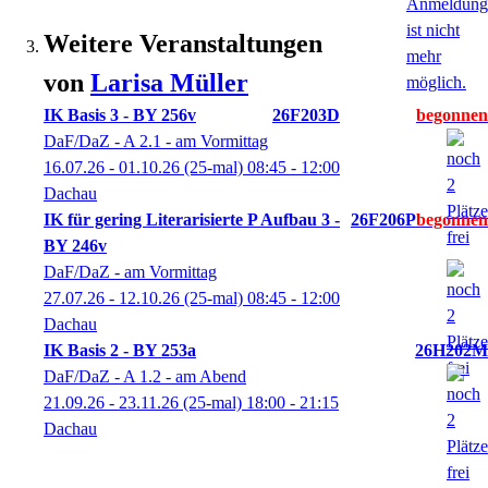
Weitere Veranstaltungen
von
Larisa
Müller
IK Basis 3 - BY 256v
26F203D
DaF/DaZ - A 2.1 - am Vormittag
16.07.26 - 01.10.26
(25-mal)
08:45
- 12:00
Dachau
IK für gering Literarisierte P Aufbau 3 -
26F206P
BY 246v
DaF/DaZ - am Vormittag
27.07.26 - 12.10.26
(25-mal)
08:45
- 12:00
Dachau
IK Basis 2 - BY 253a
26H202M
DaF/DaZ - A 1.2 - am Abend
21.09.26 - 23.11.26
(25-mal)
18:00
- 21:15
Dachau