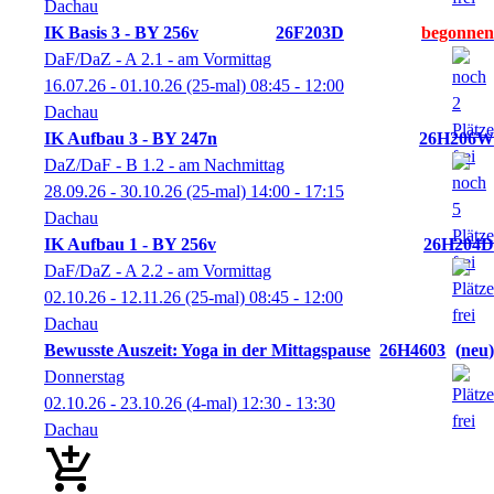
Dachau
IK Basis 3 - BY 256v
26F203D
DaF/DaZ - A 2.1 - am Vormittag
16.07.26 - 01.10.26
(25-mal)
08:45
- 12:00
Dachau
IK Aufbau 3 - BY 247n
26H206W
DaZ/DaF - B 1.2 - am Nachmittag
28.09.26 - 30.10.26
(25-mal)
14:00
- 17:15
Dachau
IK Aufbau 1 - BY 256v
26H204D
DaF/DaZ - A 2.2 - am Vormittag
02.10.26 - 12.11.26
(25-mal)
08:45
- 12:00
Dachau
Bewusste Auszeit: Yoga in der Mittagspause
26H4603
neu
Donnerstag
02.10.26 - 23.10.26
(4-mal)
12:30
- 13:30
Dachau