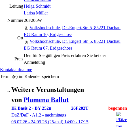
Leitung
Helga Schmidt
Larisa Müller
Nummer
26F205W
Volkshochschule
,
Dr.-Engert-Str. 5, 85221 Dachau
,
EG Raum 10, Erdgeschoss
Ort
Volkshochschule
,
Dr.-Engert-Str. 5, 85221 Dachau
,
EG Raum 07, Erdgeschoss
Den für Sie gültigen Preis erfahren Sie bei der
Preis
Anmeldung
Kontaktaufnahme
Termin(e) im Kalender speichern
Weitere Veranstaltungen
von
Plamena
Ballut
IK Basis 2 - BY 252n
26F202T
DaZ/DaF - A1.2 - nachmittags
08.07.26 - 24.09.26
(25-mal)
14:00
- 17:15