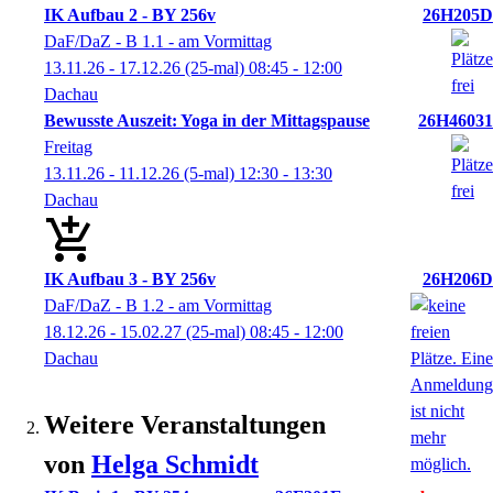
IK Aufbau 2 - BY 256v
26H205D
DaF/DaZ - B 1.1 - am Vormittag
13.11.26 - 17.12.26
(25-mal)
08:45
- 12:00
Dachau
Bewusste Auszeit: Yoga in der Mittagspause
26H46031
Freitag
13.11.26 - 11.12.26
(5-mal)
12:30
- 13:30
Dachau
IK Aufbau 3 - BY 256v
26H206D
DaF/DaZ - B 1.2 - am Vormittag
18.12.26 - 15.02.27
(25-mal)
08:45
- 12:00
Dachau
Weitere Veranstaltungen
von
Helga
Schmidt