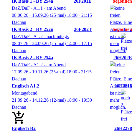
IK Basis 1 - BY 254a
26F201E
DaZ/DaF - A1.1 - am Abend
08.06.26 - 15.09.26
(25-mal)
18:00
- 21:15
Dachau
IK Basis 2 - BY 252n
26F202T
DaZ/DaF - A1.2 - nachmittags
08.07.26 - 24.09.26
(25-mal)
14:00
- 17:15
Dachau
IK Basis 2 - BY 254a
26H202E
DaZ/DaF - A1.2 - am Abend
17.09.26 - 19.11.26
(25-mal)
18:00
- 21:15
Dachau
Englisch A1.2
26H2215
Montagabend
21.09.26 - 14.12.26
(12-mal)
18:00
- 19:30
Dachau
Englisch B2
26H2278