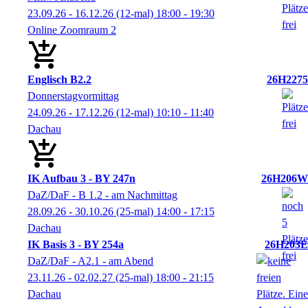
23.09.26 - 16.12.26
(12-mal)
18:00
- 19:30
Online Zoomraum 2
Englisch B2.2
26H2275
Donnerstagvormittag
24.09.26 - 17.12.26
(12-mal)
10:10
- 11:40
Dachau
IK Aufbau 3 - BY 247n
26H206W
DaZ/DaF - B 1.2 - am Nachmittag
28.09.26 - 30.10.26
(25-mal)
14:00
- 17:15
Dachau
IK Basis 3 - BY 254a
26H203E
DaZ/DaF - A2.1 - am Abend
23.11.26 - 02.02.27
(25-mal)
18:00
- 21:15
Dachau