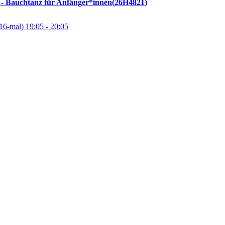
z - Bauchtanz für Anfänger*innen
26H4821
16-mal)
19:05
- 20:05