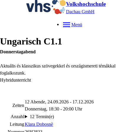
Volkshochschule
Dachau GmbH
Menü
Ungarisch C1.1
Donnerstagabend
Aktuális és klasszikus szövegekkel és országismereti témákkal
foglalkozunk.
Hybridunterricht
12 Abende, 24.09.2026 - 17.12.2026
Zeiten
Donnerstag, 18:30 - 20:00 Uhr
Anzahl
12 Termin(e)
Leitung
Klara Dobosnè
Nummer
26H2833