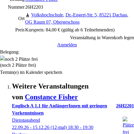
Nummer
26H2203
Volkshochschule
,
Dr.-Engert-Str. 5, 85221 Dachau
,
Ort
OG Raum 07, Obergeschoss
Preis
Kurspreis: 84,00 € (gültig ab 6 Teilnehmenden)
Veranstaltung in Warenkorb legen
Anmelden
Belegung:
(noch 2 Plätze frei)
Termin(e) im Kalender speichern
Weitere Veranstaltungen
von
Constance
Fisher
Englisch A 1.1 für AnfängerInnen mit geringen
26H2201
Vorkenntnissen
Dienstagabend
22.09.26 - 15.12.26
(12-mal)
18:30
- 19:30