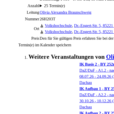
Anzahl
25 Termin(e)
Leitung
Olivia Alexandra Braunschweig
Nummer
26H203T
Volkshochschule
,
Dr.-Engert-Str. 5, 8522
Ort
Volkshochschule
,
Dr.-Engert-Str. 5, 8522
Preis
Den für Sie gültigen Preis erfahren Sie bei d
Termin(e) im Kalender speichern
Weitere Veranstaltungen von
Ol
IK Basis 2 - BY 252
DaZ/DaF - A1.2 - na
08.07.26 - 24.09.26
(
Dachau
IK Aufbau 1 - BY 2
DaZ/DaF - A2.2 - na
30.10.26 - 10.12.26
(
Dachau
IK Aufbau 2 - BY 2