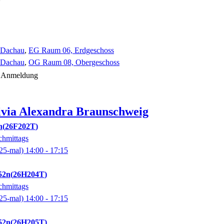
1 Dachau
,
EG Raum 06, Erdgeschoss
1 Dachau
,
OG Raum 08, Obergeschoss
er Anmeldung
ivia Alexandra
Braunschweig
n
26F202T
chmittags
25-mal)
14:00
- 17:15
52n
26H204T
chmittags
25-mal)
14:00
- 17:15
52n
26H205T