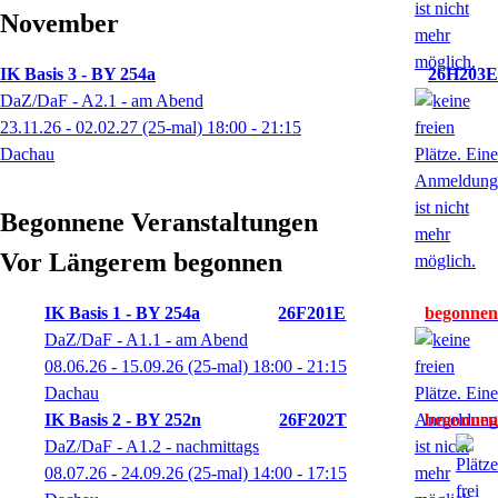
November
IK Basis 3 - BY 254a
26H203E
DaZ/DaF - A2.1 - am Abend
23.11.26 - 02.02.27
(25-mal)
18:00
- 21:15
Dachau
Begonnene Veranstaltungen
Vor Längerem begonnen
IK Basis 1 - BY 254a
26F201E
DaZ/DaF - A1.1 - am Abend
08.06.26 - 15.09.26
(25-mal)
18:00
- 21:15
Dachau
IK Basis 2 - BY 252n
26F202T
DaZ/DaF - A1.2 - nachmittags
08.07.26 - 24.09.26
(25-mal)
14:00
- 17:15