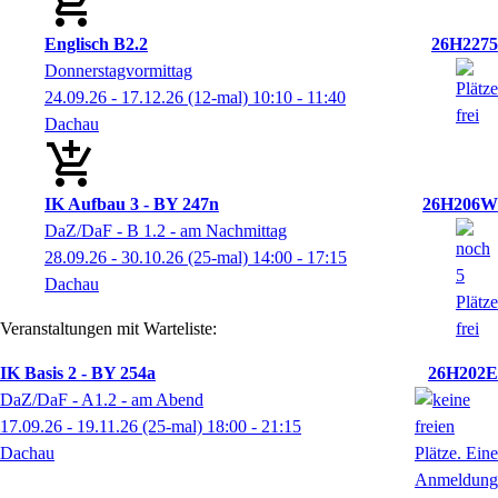
Englisch B2.2
26H2275
Donnerstagvormittag
24.09.26 - 17.12.26
(12-mal)
10:10
- 11:40
Dachau
IK Aufbau 3 - BY 247n
26H206W
DaZ/DaF - B 1.2 - am Nachmittag
28.09.26 - 30.10.26
(25-mal)
14:00
- 17:15
Dachau
Veranstaltungen mit Warteliste:
IK Basis 2 - BY 254a
26H202E
DaZ/DaF - A1.2 - am Abend
17.09.26 - 19.11.26
(25-mal)
18:00
- 21:15
Dachau