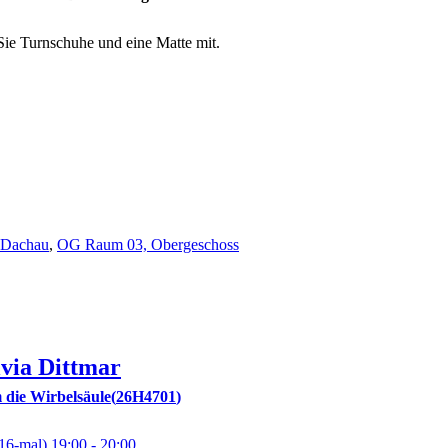
ie Turnschuhe und eine Matte mit.
1 Dachau
,
OG Raum 03, Obergeschoss
lvia
Dittmar
die Wirbelsäule
26H4701
16-mal)
19:00
- 20:00